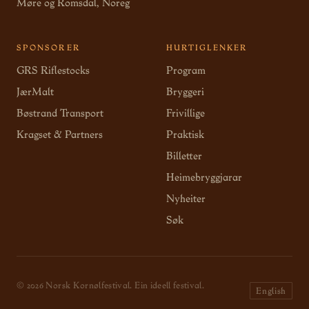
Møre og Romsdal, Noreg
SPONSORER
HURTIGLENKER
GRS Riflestocks
Program
JærMalt
Bryggeri
Bøstrand Transport
Frivillige
Kragset & Partners
Praktisk
Billetter
Heimebryggjarar
Nyheiter
Søk
© 2026 Norsk Kornølfestival. Ein ideell festival.
English