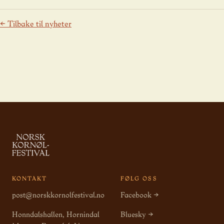
← Tilbake til nyheter
KONTAKT
FØLG OSS
post@norskkornolfestival.no
Facebook →
Honndalshallen, Hornindal
Bluesky →