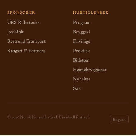
SPONSORER
HURTIGLENKER
GRS Riflestocks
Program
JærMalt
Bryggeri
Bøstrand Transport
Frivillige
Kragset & Partners
Praktisk
Billetter
Heimebryggjarar
Nyheiter
Søk
© 2026 Norsk Kornølfestival. Ein ideell festival.
English