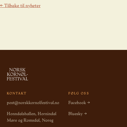
← Tilbake til nyheter
KONTAKT
FØLG OSS
post@norskkornolfestival.no
Facebook →
Honndalshallen, Hornindal
Bluesky →
Møre og Romsdal, Noreg